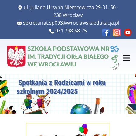
​ul. Juliana Ursyna Niemcewicza 29-31, 50 -
238 Wrocław
​​sekretariat.sp093@wroclawskaedukacja.pl
​​071 798-68-75
Spotkania z Rodzicami w roku
szkolnym 2024/2025