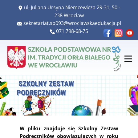
​ul. Juliana Ursyna Niemcewicza 29-31, 50 -
238 Wrocław
​​sekretariat.sp093@wroclawskaedukacja.pl
​​071 798-68-75
SZKOLNY ZESTAW
PODRĘCZNIKÓW
W pliku znajduje się Szkolny Zestaw
Podręczników obowiązujących w roku