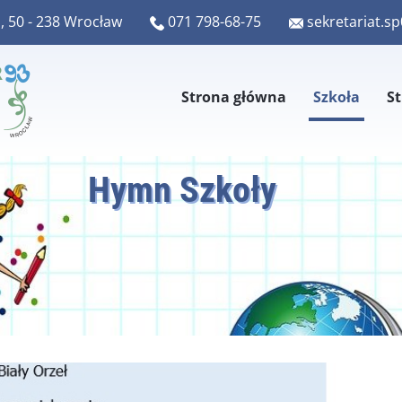
, 50 - 238 Wrocław
​​sekretariat.
​​071 798-68-75
Strona główna
Szkoła
St
Hymn Szkoły