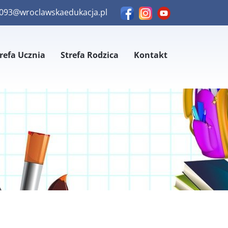
sp093@wroclawskaedukacja.pl
refa Ucznia
Strefa Rodzica
Kontakt