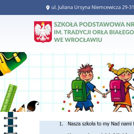
​ul. Juliana Ursyna Niemcewicza 29-31