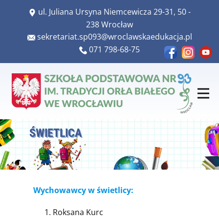
​ul. Juliana Ursyna Niemcewicza 29-31, 50 -
238 Wrocław
​​sekretariat.sp093@wroclawskaedukacja.pl
​​071 798-68-75
ŚWIETLICA
Wychowawcy w świetlicy:
Roksana Kurc