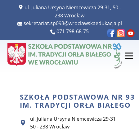
​ul. Juliana Ursyna Niemcewicza 29-31, 50 -
238 Wrocław
​​sekretariat.sp093@wroclawskaedukacja.pl
​​071 798-68-75
SZKOŁA PODSTAWOWA NR 93
IM. TRADYCJI ORŁA BIAŁEGO
ul. Juliana Ursyna Niemcewicza 29-31
50 - 238 Wrocław